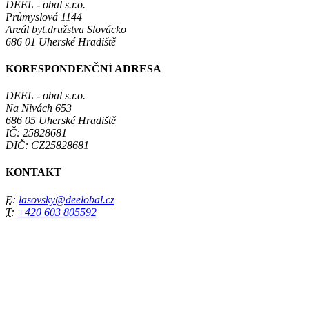
DEEL - obal s.r.o.
Průmyslová 1144
Areál byt.družstva Slovácko
686 01 Uherské Hradiště
KORESPONDENČNÍ ADRESA
DEEL - obal s.r.o.
Na Nivách 653
686 05 Uherské Hradiště
IČ: 25828681
DIČ: CZ25828681
KONTAKT
E:
lasovsky@deelobal.cz
T:
+420 603 805592